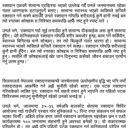
रक्तदान एकदमै सामान्य प्रक्रिया भएको उल्लेख गर्दै उनले जनमानसमा रहेका
गलत धारणाहरू हटाउनुपर्ने बताए। सामान्य स्वास्थ्य भएको व्यक्तिले सजिलै
रक्तदान गर्न सक्ने बताउँदै उनले रक्तदान गरेपछि शरीरलाई कुनै हानी नभई बरु
त्यो रगतका कोषहरू त निश्चित समयपछि आफैँ नष्ट हुने स्पष्ट पारे ।
उनले भने, ‘रक्तदान गर्दा सुई लगाउँदा हुने सामान्य पीडाबाहेक अरू कुनै समस्या
हुँदैन। धेरै मानिसहरूले रक्तदान गरेपछि शरीर कमजोर हुन्छ, काम गर्न सकिँदैन,
स्वास्थ्य बिग्रिन्छ भन्ने सोच्छन्। तर त्यो बिल्कुलै गलत धारणा हो। सामान्य
स्वास्थ्य भएको व्यक्तिले सजिलै रक्तदान गर्न सक्छ। रक्तदान गरेपछि शरीरलाई
कुनै हानी हुँदैन। बरु त्यो रगतका कोषहरू त निश्चित समयपछि आफैँ नष्ट हुने
हुन्। त्यसैले ती कोषहरूलाई खेर जान दिनुभन्दा कसैको जीवन बचाउन प्रयोग
गर्नु उत्तम हुन्छ।’
सिलवालले नेपालमा रक्तदानसम्बन्धी जनचेतनामा उल्लेखनीय वृद्धि भए पनि नयाँ
रक्तदाताहरू आकर्षित गर्न अझै चुनौती रहेको बताए। एक पटक रक्तदान
गरिसकेको व्यक्ति पुनः रक्तदान गर्न सहजै तयार हुने भएपनि तर पहिलो पटक
शिविरसम्म ल्याउनु चुनौतीपूर्ण रहेको उनको भनाई छ ।
उनले भने, ‘आजभन्दा ३५–३६ वर्षअघि बालकोट क्षेत्रमा रक्तदान शिविर
आयोजना गर्दा गाउँभरि प्रचार गरेर मुस्किलले १८ पिन्ट रगत संकलन गर्न सफल
भएका थियौँ। अहिले हरेक हप्ता जस्तै रक्तदान कार्यक्रम भइरहेका छन् र एउटै
कार्यक्रममा १०० जनासम्म सहभागी हुने अवस्था बनेको छ। यो सकारात्मक
परिवर्तन हो। तर अझै पनि पहिलो पटक रक्तदान गर्न मानिसलाई प्रेरित गर्न