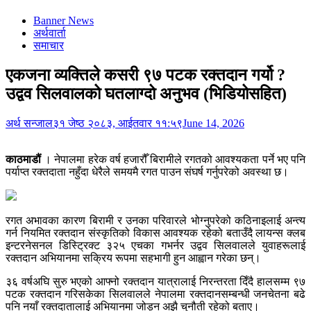
Banner News
अर्थवार्ता
समाचार
एकजना व्यक्तिले कसरी ९७ पटक रक्तदान गर्यो ?
उद्वव सिलवालको घतलाग्दो अनुभव (भिडियोसहित)
अर्थ सन्जाल
३१ जेष्ठ २०८३, आईतवार ११:५९
June 14, 2026
काठमाडौं
। नेपालमा हरेक वर्ष हजारौँ बिरामीले रगतको आवश्यकता पर्ने भए पनि
पर्याप्त रक्तदाता नहुँदा धेरैले समयमै रगत पाउन संघर्ष गर्नुपरेको अवस्था छ।
रगत अभावका कारण बिरामी र उनका परिवारले भोग्नुपरेको कठिनाइलाई अन्त्य
गर्न नियमित रक्तदान संस्कृतिको विकास आवश्यक रहेको बताउँदै लायन्स क्लब
इन्टरनेसनल डिस्ट्रिक्ट ३२५ एचका गभर्नर उद्वव सिलवालले युवाहरूलाई
रक्तदान अभियानमा सक्रिय रूपमा सहभागी हुन आह्वान गरेका छन्।
३६ वर्षअघि सुरु भएको आफ्नो रक्तदान यात्रालाई निरन्तरता दिँदै हालसम्म ९७
पटक रक्तदान गरिसकेका सिलवालले नेपालमा रक्तदानसम्बन्धी जनचेतना बढे
पनि नयाँ रक्तदातालाई अभियानमा जोड्न अझै चुनौती रहेको बताए।