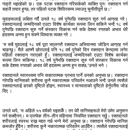
गाह्रो भइरहेको छ। एक पटक रक्तदान गरिसकेको व्यक्ति पुनः रक्तदान गर्न
सहजै तयार हुन्छ, तर पहिलो पटक शिविरसम्म ल्याउनु चुनौतीपूर्ण छ।’
युवाहरूलाई लक्षित गर्दै उनले १८ वर्ष पुगेपछि रक्तदान सुरु गर्न आग्रह गरे।
रक्तदानलाई जन्मदिनको एउटा विशेष कार्यका रूपमा लिन सकिने भन्दै १८ वर्ष
पुगेपछि रक्तदान सुरु गर्ने संस्कार विकास गर्न सके देशमा रगतको अभाव धेरै
हदसम्म अन्त्य हुन सक्ने विश्वास व्यक्त गरे ।
‘म सबै युवालाई १८ वर्ष पूरा भएलगत्तै रक्तदान अभियानमा जोडिन आग्रह गर्न
चाहन्छु। मैले आफ्नै छोरालाई पनि १८ वर्ष पुगेको दिन रक्तदान केन्द्रमा लगेर
पहिलो रक्तदान गराएको हुँ। रक्तदानलाई जन्मदिनको एउटा विशेष कार्यका
रूपमा लिन सकिन्छ। १८ वर्ष पुगेपछि रक्तदान सुरु गर्ने संस्कार विकास गर्न
सके देशमा रगतको अभाव धेरै हदसम्म अन्त्य हुन सक्छ,’उनले भने ।
रक्तदानले स्वास्थ्यमा पनि सकारात्मक प्रभाव पार्ने उनको अनुभव छ। रक्तदान
गरेपछि मानिसको शरीरमा कुनै नकारात्मक परिवर्तन नआउने भन्दै उनले त्यसैले
रक्तदानलाई डरको दृष्टिले होइन, स्वास्थ्य र मानवताको दृष्टिले हेर्नुपर्नेमा जोड
दिए ।
उनले थपे, ‘म अहिले ५५ वर्षको भइसकेँ। तर धेरै मानिसहरूले मेरो उमेर अनुमान
गर्न सक्दैनन्। म प्रत्येक तीन–तीन महिनामा नियमित रक्तदान गर्छु। रक्तदानले
शरीरलाई स्वस्थ राख्न मद्दत गर्छ भन्ने मेरो अनुभव छ। रक्तदान गरेपछि मानिस
कमजोर हुँदैन। शरीरमा कुनै नकारात्मक परिवर्तन आउँदैन। त्यसैले रक्तदानलाई