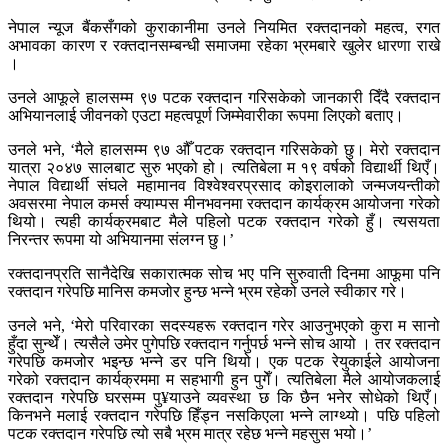
नेपाल न्यूज बैंकसँगको कुराकानीमा उनले नियमित रक्तदानको महत्व, रगत
अभावका कारण र रक्तदानसम्बन्धी समाजमा रहेका भ्रमबारे खुलेर धारणा राखे
।
उनले आफूले हालसम्म ९७ पटक रक्तदान गरिसकेको जानकारी दिँदै रक्तदान
अभियानलाई जीवनको एउटा महत्वपूर्ण जिम्मेवारीका रूपमा लिएको बताए।
उनले भने, ‘मैले हालसम्म ९७ औँ पटक रक्तदान गरिसकेको छु। मेरो रक्तदान
यात्रा २०४७ सालबाट सुरु भएको हो। त्यतिबेला म १९ वर्षको विद्यार्थी थिएँ।
नेपाल विद्यार्थी संघले महामानव विश्वेश्वरप्रसाद कोइरालाको जन्मजयन्तीको
अवसरमा नेपाल कमर्स क्याम्पस मीनभवनमा रक्तदान कार्यक्रम आयोजना गरेको
थियो। त्यही कार्यक्रमबाट मैले पहिलो पटक रक्तदान गरेको हुँ। त्यसयता
निरन्तर रूपमा यो अभियानमा संलग्न छु।’
रक्तदानप्रति सानैदेखि सकारात्मक सोच भए पनि सुरुवाती दिनमा आफूमा पनि
रक्तदान गरेपछि मानिस कमजोर हुन्छ भन्ने भ्रम रहेको उनले स्वीकार गरे।
उनले भने, ‘मेरो परिवारका सदस्यहरू रक्तदान गरेर आउनुभएको कुरा म सानो
हुँदा सुन्थेँ। त्यसैले उमेर पुगेपछि रक्तदान गर्नुपर्छ भन्ने सोच आयो । तर रक्तदान
गरेपछि कमजोर भइन्छ भन्ने डर पनि थियो। एक पटक रेयुकाईले आयोजना
गरेको रक्तदान कार्यक्रममा म सहभागी हुन पुगेँ। त्यतिबेला मैले आयोजकलाई
रक्तदान गरेपछि घरसम्म पु¥याउने व्यवस्था छ कि छैन भनेर सोधेको थिएँ।
किनभने मलाई रक्तदान गरेपछि हिँड्न नसकिएला भन्ने लाग्थ्यो। पछि पहिलो
पटक रक्तदान गरेपछि त्यो सबै भ्रम मात्र रहेछ भन्ने महसुस भयो।’