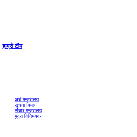
अनामनगर
Phone No. :- 01-5918180, 9849151321
Email:- aarthasanjal@gmail.com
सूचना विभाग दर्ता नं.: ७५४ / ०७४-७५
हाम्रो टीम
विज्ञापनका लागि सम्पर्क
9802310684
ad.arthasanjal@gmail.com
नेभिगेशन
अर्थ मन्त्रालय
सूचना बिभाग
संचार मन्त्रालय
मुद्रा विनिमयदर
वेबसाइट नेभिगेशन