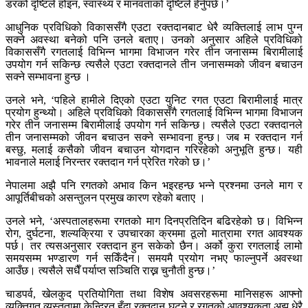
डरको दृष्टिले होइन, स्वास्थ्य र मानवताको दृष्टिले हेर्नुपर्छ।’
आधुनिक प्रविधिको विकाससँगै एउटा रक्तदानबाट धेरै व्यक्तिलाई लाभ पुग्न
सक्ने अवस्था बनेको पनि उनले बताए। उनको अनुसार अहिले प्रविधिको
विकाससँगै रगतलाई विभिन्न भागमा विभाजन गरेर तीन जनासम्म बिरामीलाई
उपयोग गर्न सकिन्छ त्यसैले एउटा रक्तदानले तीन जनासम्मको जीवन बचाउन
सक्ने सम्भावना हुन्छ ।
उनले भने, ‘पहिले हामीले दिएको एउटा युनिट रगत एउटा बिरामीलाई मात्र
प्रयोग हुन्थ्यो। अहिले प्रविधिको विकाससँगै रगतलाई विभिन्न भागमा विभाजन
गरेर तीन जनासम्म बिरामीलाई उपयोग गर्न सकिन्छ। त्यसैले एउटा रक्तदानले
तीन जनासम्मको जीवन बचाउन सक्ने सम्भावना हुन्छ। जब म रक्तदान गर्न
बस्छु, मलाई कसैको जीवन बचाउन योगदान गरिरहेको अनुभूति हुन्छ। यही
भावनाले मलाई निरन्तर रक्तदान गर्न प्रेरित गरेको छ।’
नेपालमा अझै पनि रगतको अभाव किन भइरहन्छ भन्ने प्रश्नमा उनले माग र
आपूर्तिबीचको असन्तुलन प्रमुख कारण रहेको बताए ।
उनले भने, ‘अस्पतालहरूमा रगतको माग दिनप्रतिदिन बढिरहेको छ। विभिन्न
रोग, दुर्घटना, शल्यक्रिया र उपचारका क्रममा ठूलो मात्रामा रगत आवश्यक
पर्छ। तर त्यसअनुसार रक्तदान हुन सकेको छैन। अर्को कुरा रगतलाई लामो
समयसम्म भण्डारण गर्न सकिँदैन। समयमै प्रयोग नभए फाल्नुपर्ने अवस्था
आउँछ। त्यसैले सधैँ पर्याप्त सञ्चिति राख्न चुनौती हुन्छ।’
चाडपर्व, खेलकुद प्रतियोगिता तथा विशेष अवसरहरूमा मानिसहरू आफ्नो
व्यक्तिगत व्यस्ततामा केन्द्रित हुँदा रक्तदान घट्ने र रगतको आवश्यकता अझ धेरै