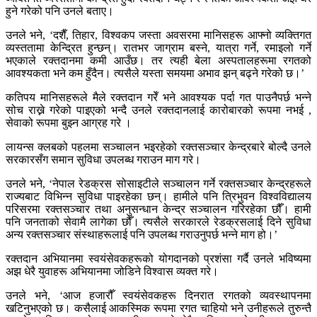
हुने गरेको पनि उनले बताए।
उनले भने, ‘दशैँ, तिहार, विश्वकप जस्ता अवसरमा मानिसहरू आफ्नो व्यक्तिगत
व्यस्ततामा केन्द्रित हुन्छन्। रातभर जाग्राम बस्ने, यात्रा गर्ने, रमाइलो गर्ने
भएकाले रक्तदानमा कमी आउँछ। तर त्यही बेला अस्पतालहरूमा रगतको
आवश्यकता भने कम हुँदैन। त्यसैले यस्ता समयमा अभाव झन् बढ्ने गरेको छ।’
कतिपय मानिसहरूले मैले रक्तदान गरेँ भने आवश्यक पर्दा गत पाउनैपर्छ भन्ने
सोच राख्ने गरेको पाइएको भन्दै उनले रक्तदानलाई कारोबारको रूपमा नभई ,
सेवाको रूपमा बुझ्न आग्रह गरे ।
लायन्स क्लबको पहलमा सञ्चालन भइरहेको रक्तसञ्चार केन्द्रबारे बोल्दै उनले
सरकारसँग समान सुविधा उपलब्ध गराउन माग गरे।
उनले भने, ‘नेपाल रेडक्रस सोसाइटीले सञ्चालन गर्ने रक्तसञ्चार केन्द्रहरूले
राज्यबाट विभिन्न सुविधा पाइरहेका छन्। हामीले पनि त्रिभुवन विश्वविद्यालय
परिसरमा रक्तसञ्चार तथा अनुसन्धान केन्द्र सञ्चालन गरिरहेका छौँ। हामी
पनि जनताको सेवामै लागेका छौँ। त्यसैले सरकारले रेडक्रसलाई दिने सुविधा
अन्य रक्तसञ्चार संस्थाहरूलाई पनि उपलब्ध गराउनुपर्छ भन्ने माग हो।’
रक्तदान अभियानमा स्वयंसेवकहरूको योगदानको प्रशंसा गर्दै उनले भविष्यमा
अझ धेरै युवाहरू अभियानमा जोडिने विश्वास व्यक्त गरे।
उनले भने, ‘आज हजारौँ स्वयंसेवकहरू दिनरात रगतको व्यवस्थापनमा
खटिनुभएको छ। कसैलाई आकस्मिक रूपमा रगत चाहियो भने उनीहरूले तुरुन्तै