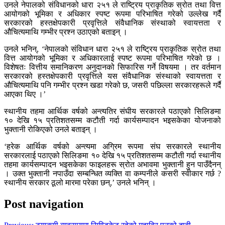
उनले नेपालको संविधानको धारा २५१ ले राष्ट्रिय प्राकृतिक स्रोत तथा वित्त
आयोगको भूमिका र अधिकार स्पष्ट रूपमा परिभाषित गरेको उल्लेख गर्दै
सरकारको हस्तक्षेपकारी प्रवृत्तिले संवैधानिक संस्थाको स्वायत्तता र
औचित्यमाथि गम्भीर प्रश्न उठाएको बताइन् ।
उनले भनिन्, ‘नेपालको संविधान धारा २५१ ले राष्ट्रिय प्राकृतिक स्रोत तथा
वित्त आयोगको भूमिका र अधिकारलाई स्पष्ट रूपमा परिभाषित गरेको छ ।
विशेषतः वित्तीय समानिकरण अनुदानको सिफारिस गर्ने विषयमा । तर वर्तमान
सरकारको हस्तक्षेपकारी प्रवृत्तिले यस संवैधानिक संस्थाको स्वायत्तता र
औचित्यमाथि पनि गम्भीर प्रश्न खडा गरेको छ, जसरी पछिल्ला सरकारहरूले गर्दै
आएका थिए ।’
स्थानीय तहमा आर्थिक वर्षको अन्त्यतिर संघीय सरकारले पठाएको सिलिङमा
१० देखि १५ प्रतिशतसम्म कटौती गर्दा कार्यसम्पादन भइसकेका योजनाको
भुक्तानी रोकिएको उनले बताइन् ।
‘हरेक आर्थिक वर्षको अन्त्यमा अग्रिम रूपमा संघ सरकारले स्थानीय
सरकारलाई पठाएको सिलिङमा १० देखि १५ प्रतिशतसम्म कटौती गर्दा स्थानीय
तहमा कार्यसम्पादन भइसकेका फाइलहरू स्रोत अभावमा भुक्तानी हुन पाउँदैनन्
। उक्त भुक्तानी नपाउँदा सम्बन्धित व्यक्ति वा कम्पनीले कसरी स्वीकार गर्छ ?
स्थानीय सरकार ठूलो मारमा परेका छन्,’ उनले भनिन् ।
Post navigation