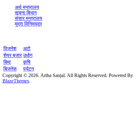
अर्थ मन्त्रालय
सूचना बिभाग
संचार मन्त्रालय
मुद्रा विनिमयदर
वेबसाइट नेभिगेशन
विजनेश
अटाे
शेयर बजार
उधोग
बिमा
कृषि
बिजनेस
पर्यटन
Copyright © 2026. Artha Sanjal. All Rights Reserved. Powered By
BlazeThemes
.