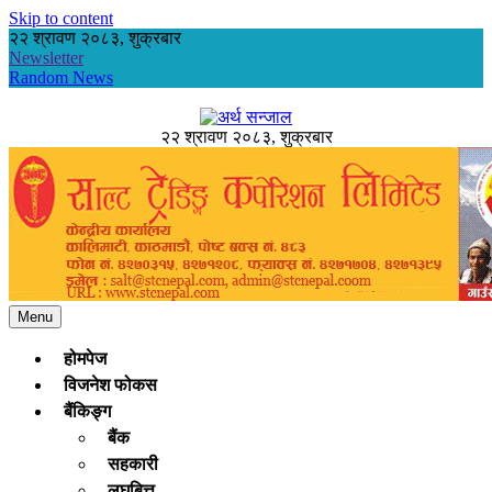
Skip to content
२२ श्रावण २०८३, शुक्रबार
Newsletter
Random News
२२ श्रावण २०८३, शुक्रबार
अर्थ सन्जाल
Economic News of Nepal
Menu
होमपेज
विजनेश फोकस
बैंकिङ्ग
बैंक
सहकारी
लघुबित्त