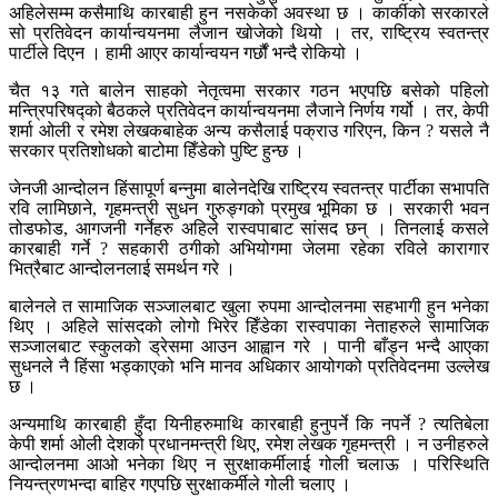
अहिलेसम्म कसैमाथि कारबाही हुन नसकेको अवस्था छ । कार्कीको सरकारले
सो प्रतिवेदन कार्यान्वयनमा लैजान खोजेको थियो । तर, राष्ट्रिय स्वतन्त्र
पार्टीले दिएन । हामी आएर कार्यान्वयन गर्छौं भन्दै रोकियो ।
चैत १३ गते बालेन साहको नेतृत्वमा सरकार गठन भएपछि बसेको पहिलो
मन्त्रिपरिषद्को बैठकले प्रतिवेदन कार्यान्वयनमा लैजाने निर्णय गर्यो । तर, केपी
शर्मा ओली र रमेश लेखकबाहेक अन्य कसैलाई पक्राउ गरिएन, किन ? यसले नै
सरकार प्रतिशोधको बाटोमा हिँडेको पुष्टि हुन्छ ।
जेनजी आन्दोलन हिंसापूर्ण बन्नुमा बालेनदेखि राष्ट्रिय स्वतन्त्र पार्टीका सभापति
रवि लामिछाने, गृहमन्त्री सुधन गुरुङ्गको प्रमुख भूमिका छ । सरकारी भवन
तोडफोड, आगजनी गर्नेहरु अहिले रास्वपाबाट सांसद छन् । तिनलाई कसले
कारबाही गर्ने ? सहकारी ठगीको अभियोगमा जेलमा रहेका रविले कारागार
भित्रैबाट आन्दोलनलाई समर्थन गरे ।
बालेनले त सामाजिक सञ्जालबाट खुला रुपमा आन्दोलनमा सहभागी हुन भनेका
थिए । अहिले सांसदको लोगो भिरेर हिँडेका रास्वपाका नेताहरुले सामाजिक
सञ्जालबाट स्कुलको ड्रेसमा आउन आह्वान गरे । पानी बाँड्न भन्दै आएका
सुधनले नै हिंसा भड्काएको भनि मानव अधिकार आयोगको प्रतिवेदनमा उल्लेख
छ ।
अन्यमाथि कारबाही हुँदा यिनीहरुमाथि कारबाही हुनुपर्ने कि नपर्ने ? त्यतिबेला
केपी शर्मा ओली देशको प्रधानमन्त्री थिए, रमेश लेखक गृहमन्त्री । न उनीहरुले
आन्दोलनमा आओ भनेका थिए न सुरक्षाकर्मीलाई गोली चलाऊ । परिस्थिति
नियन्त्रणभन्दा बाहिर गएपछि सुरक्षाकर्मीले गोली चलाए ।