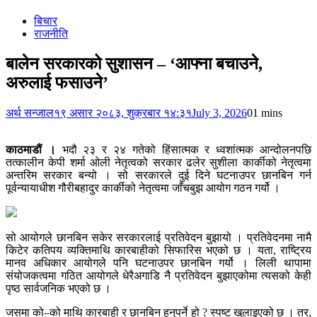
बिचार
राजनीति
बालेन सरकारको सुशासन – ‘आफ्ना बचाउने,
अरुलाई फसाउने’
अर्थ सन्जाल
१९ असार २०८३, शुक्रबार १४:३१
July 3, 2026
0
1 mins
काठमाडौं ।
भदौ २३ र २४ गतेको हिंसात्मक र ध्वशांत्मक आन्दोलनपछि
तत्कालीन केपी शर्मा ओली नेतृत्वको सरकार ढलेर सुशीला कार्कीको नेतृत्वमा
अन्तरिम सरकार बन्यो । सो सरकारले दुई दिने घटनाउपर छानबिन गर्न
पूर्वन्यायाधीश गौरीबहादुर कार्कीको नेतृत्वमा जाँचबुझ आयोग गठन गर्यो ।
सो आयोगले छानबिन सकेर सरकारलाई प्रतिवेदन बुझायो । प्रतिवेदनमा नामै
किटेर कतिपय व्यक्तिमाथि कारबाहीको सिफारिस भएको छ । यता, राष्ट्रिय
मानव अधिकार आयोगले पनि घटनाउपर छानबिन गर्यो । लिली थापामा
संयोजकत्वमा गठित आयोगले धेरैअगाडि नै प्रतिवेदन बुझाएकोमा त्यसको केही
पृष्ठ सार्वजनिक भएको छ ।
जसमा को–को माथि कारबाही र छानबिन हुनुपर्ने हो ? स्पष्ट खुलाइएको छ । तर,