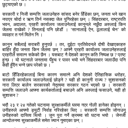
छुट्याएको छ ।
सरकारी र निजी सम्पत्ति जलाउनेहरु सांसद बनेर हिँडेका छन्, जनता भने खान
नपाएर चोर्दा र ऋण तिर्न नसक्दा जेल पुगिरहेका छन् । सिंहदरबार, राष्ट्रपति
भवन, अदालत, प्रहरी कार्यालय जलाउनेलाई कानुनले नछुँदा अरुलाई किन
जेलमा राखेको ? तिनलाई पनि छोडौं । ‘सानालाई ऐन, ठूलालाई चेन’ को
व्यवहार त गर्न मिलेन नि ।
कानुन सबैलाई सराबरी हुनुपर्छ । तर, दुईटा प्रतिवेदनले दोषी देखाएकाहरु
बाहिर हुँदा जनता किन जेलमा छन् ? आफ्नै प्रहरी कार्यालय जलाउनेहरुलाई
प्रहरीले समात्न सकेको छैन । यसबाट नै देशको कानुन कति निष्पक्ष छ ? प्रष्ट
हुन्छ । यो घटनाले जनतामा पँहुच र पावर भयो भने सिंहदरबार जलाउँदा पनि
केही हुँदैन भन्ने छाप परेको छ ।
बाटो हिँडिरहेकालाई बिना कारण समात्ने अनि देशको ऐतिहासिक धरोहर,
सरकारी कार्यालय जलाउनेलाई छोड्ने ? यही हो कानुनी राज्य ? सुशासनको
नारा लिएर बालेन सरकारको नेतृत्वमा सरकार गठन भएको छ । सरकारी
सम्पत्ति जलाउने आफ्ना कार्यकर्तालाई बचाउने अनि अरुलाई फसाउने, यही हो
सुशासन ?
भदौ २३ र २४ गतेको घटनामा सुरक्षाकर्मीले घरमा गएर गोली हानेका होइनन् ।
उनीहरुले आफ्नो ड्युटी निर्वाह गरिरहेका थिए । सरकारी सम्पत्ति जोगाउनु
उनीहरुको दायित्व थियो । जुन पुरा गर्ने क्रममा सो घटना भयो । जेनजी
आन्दोलनमा सुरक्षाकर्मीले समेत ज्यान गुमाएका छन् ।