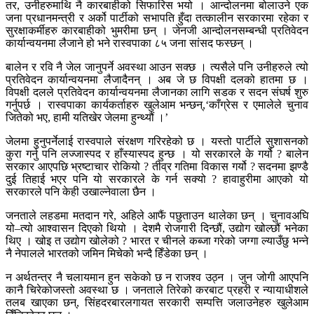
तर, उनीहरुमाथि नै कारबाहीको सिफारिस भयो । आन्दोलनमा बोलाउने एक
जना प्रधानमन्त्री र अर्को पार्टीको सभापति हुँदा तत्कालीन सरकारमा रहेका र
सुरक्षाकर्मीहरु कारबाहीको भुमरीमा छन् । जेनजी आन्दोलनसम्बन्धी प्रतिवेदन
कार्यान्वयनमा लैजाने हो भने रास्वपाका ८५ जना सांसद फस्छन् ।
बालेन र रवि नै जेल जानुपर्ने अवस्था आउन सक्छ । त्यसैले पनि उनीहरुले त्यो
प्रतिवेदन कार्यान्वयनमा लैजादैनन् । अब जे छ विपक्षी दलको हातमा छ ।
विपक्षी दलले प्रतिवेदन कार्यान्वयनमा लैजानका लागि सडक र सदन संघर्ष शुरु
गर्नुपर्छ । रास्वपाका कार्यकर्ताहरु खुलेआम भन्छन्,‘काँग्रेस र एमालेले चुनाव
जितेको भए, हामी यतिखेर जेलमा हुन्थ्यौं ।’
जेलमा हुनुपर्नेलाई रास्वपाले संरक्षण गरिरहेको छ । यस्तो पार्टीले सुशासनको
कुरा गर्नु पनि लज्जास्पद र हाँस्यास्पद हुन्छ । यो सरकारले के गर्यो ? बालेन
सरकार आएपछि भ्रष्टाचार रोकियो ? तीव्र गतिमा विकास गर्यो ? सदनमा झण्डै
दुई तिहाई भएर पनि यो सरकारले के गर्न सक्यो ? हावाहुरीमा आएको यो
सरकारले पनि केही उखाल्नेवाला छैन ।
जनताले लहडमा मतदान गरे, अहिले आफैं पछुताउन थालेका छन् । चुनावअघि
यो–त्यो आश्वासन दिएको थियो । देशमै रोजगारी दिन्छौं, उद्योग खोल्छौं भनेका
थिए । खोइ त उद्योग खोलेको ? भारत र चीनले कब्जा गरेको जग्गा ल्याउँछु भन्ने
नै नेपालले भारतको जमिन मिचेको भन्दै हिँडेका छन् ।
न अर्थतन्त्र नै चलायमान हुन सकेको छ न राजश्व उठ्न । जुन जोगी आएपनि
कानै चिरेकोजस्तो अवस्था छ । जनताले तिरेको करबाट प्रहरी र न्यायाधीशले
तलब खाएका छन्, सिंहदरबारलगायत सरकारी सम्पत्ति जलाउनेहरु खुलेआम