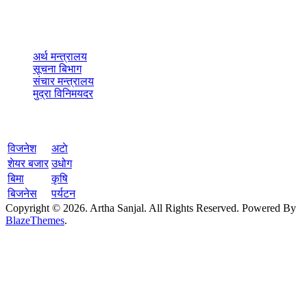
ad.arthasanjal@gmail.com
नेभिगेशन
अर्थ मन्त्रालय
सूचना बिभाग
संचार मन्त्रालय
मुद्रा विनिमयदर
वेबसाइट नेभिगेशन
विजनेश
अटाे
शेयर बजार
उधोग
बिमा
कृषि
बिजनेस
पर्यटन
Copyright © 2026. Artha Sanjal. All Rights Reserved. Powered By
BlazeThemes
.