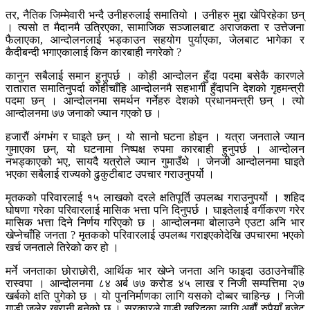
तर, नैतिक जिम्मेवारी भन्दै उनीहरुलाई समातियो । उनीहरु मुद्दा खेपिरहेका छन्
। त्यसो त मैदानमै उत्रिएका, सामाजिक सञ्जालबाट अराजकता र उत्तेजना
फैलाएका, आन्दोलनलाई भड्काउन सहयोग पुर्याएका, जेलबाट भागेका र
कैदीबन्दी भगाएकालाई किन कारबाही नगरेको ?
कानुन सबैलाई समान हुनुपर्छ । कोही आन्दोलन हुँदा पदमा बसेकै कारणले
रातारात समातिनुपर्दा कोहीचाँहि आन्दोलनमै सहभागी हुँदापनि देशको गृहमन्त्री
पदमा छन् । आन्दोलनमा समर्थन गर्नेहरु देशको प्रधानमन्त्री छन् । त्यो
आन्दोलनमा ७७ जनाको ज्यान गएको छ ।
हजारौं अंगभंग र घाइते छन् । यो सानो घटना होइन । यत्रा जनताले ज्यान
गुमाएका छन्, यो घटनामा निष्पक्ष रुपमा कारबाही हुनुपर्छ । आन्दोलन
नभड्काएको भए, सायदै यत्रोले ज्यान गुमाउँथे । जेनजी आन्दोलनमा घाइते
भएका सबैलाई राज्यको ढुकुटीबाट उपचार गराउनुपर्यो ।
मृतकको परिवारलाई १५ लाखको दरले क्षतिपूर्ति उपलब्ध गराउनुपर्यो । शहिद
घोषणा गरेका परिवारलाई मासिक भत्ता पनि दिनुपर्छ । घाइतेलाई वर्गीकरण गरेर
मासिक भत्ता दिने निर्णय गरिएको छ । आन्दोलनमा बोलाउने एउटा अनि भार
खेप्नेचाँहि जनता ? मृतकको परिवारलाई उपलब्ध गराइएकोदेखि उपचारमा भएको
खर्च जनताले तिरेको कर हो ।
मर्ने जनताका छोराछोरी, आर्थिक भार खेप्ने जनता अनि फाइदा उठाउनेचाँहि
रास्वपा । आन्दोलनमा ८४ अर्ब ७७ करोड ४५ लाख र निजी सम्पत्तिमा २७
खर्बको क्षति पुगेको छ । यो पुननिर्माणका लागि यसको दोब्बर चाहिन्छ । निजी
गाडी जलेर खरानी बनेको छ । सरकारले गाडी खरिदका लागि अर्बौं रुपैयाँ बजेट