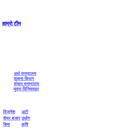
सूचना विभाग दर्ता नं.: ७५४ / ०७४-७५
हाम्रो टीम
विज्ञापनका लागि सम्पर्क
9802310684
ad.arthasanjal@gmail.com
नेभिगेशन
अर्थ मन्त्रालय
सूचना बिभाग
संचार मन्त्रालय
मुद्रा विनिमयदर
वेबसाइट नेभिगेशन
विजनेश
अटाे
शेयर बजार
उधोग
बिमा
कृषि