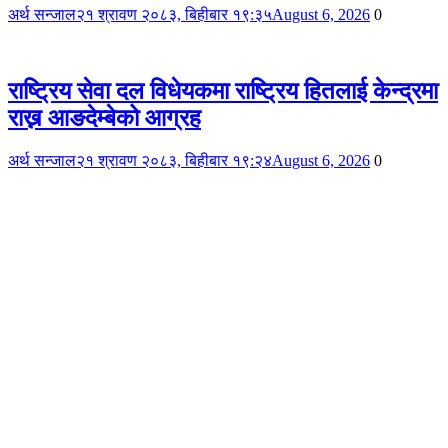
अर्थ सन्जाल
२१ श्रावण २०८३, बिहीबार १९:३५
August 6, 2026
0
राष्ट्रिय सेवा दल विधेयकमा राष्ट्रिय हितलाई केन्द्रमा
राख्न आङदेम्बेको आग्रह
अर्थ सन्जाल
२१ श्रावण २०८३, बिहीबार १९:२४
August 6, 2026
0
अर्थसंजाल
Artha Sanjal
अनामनगर
Phone No. :- 01-5918180, 9849151321
Email:- aarthasanjal@gmail.com